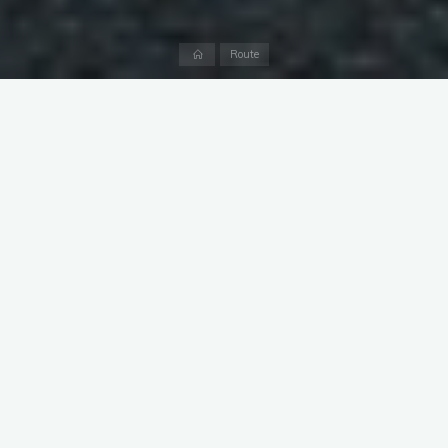
Accueil
Route
Présentation
(→Contact, aide aux usagers de la
route, lire en bas de page)
Historique.
Cette association ANDEVI devenue FNEC (ce qui signifie
ANDEVI, association nationale de défense de victimes
d’injustices, devenue FNEC, fédération nationale d’entraide aux
conducteurs) fut créée, puis dirigée par Daniel Merlet, vendéen,
homme au verbe haut, autoritaire et à poigne. Ce dernier a mis