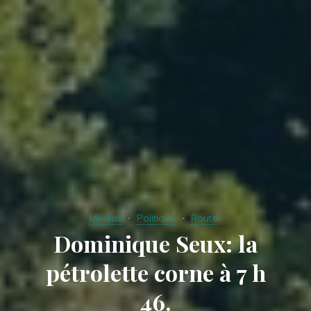
Médias
Politique
Route
Dominique Seux: la
pétrolette corne à 7 h
46.