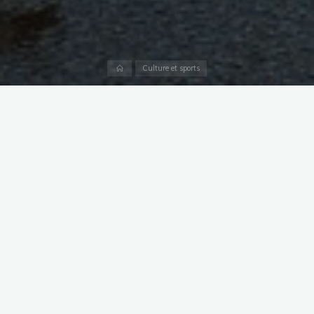
Accueil
Culture et sports
Voici une liste de partitions utilisées et jouées par l’OHVP
depuis longtemps.
Il s’agit d’un fichier Excel, classement dans l’ordre d’archivage
existant, conforme à l’ordre chronologique, fichier incomplet. En
effet sa réalisation a été interrompue à la suite de dissensions
au sein du Conseil d’Administration (C.A.) à l’automne 2018. Il
était prévu un travail en commun d’Axel Bergeron et un autre
membre du C.A., ce dernier s’est dérobé brusquement dans un
mail sollicitant « l’avis d’un autre membre du C.A. », ce dernier
n’a jamais donné la moindre explication et ce fichier en est
resté là… Avec mes regrets!
Dernière mise à jour : 01 11 2018.